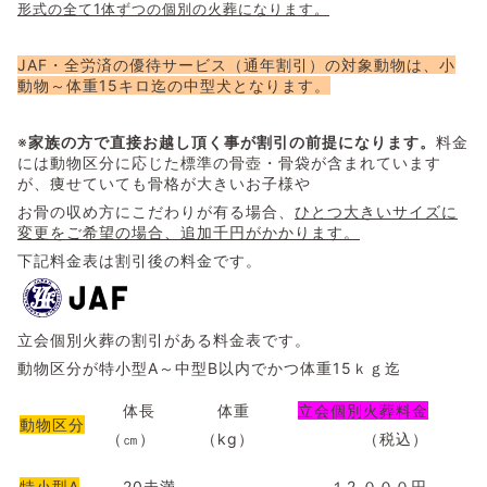
形式の全て1体ずつの個別の火葬になります。
JAF・全労済の優待サービス（通年割引）の対象動物は、小
動物～体重15キロ迄の中型犬となります。
※
家族の方で直接お越し頂く事が割引の前提になります。
料金
には動物区分に応じた標準の骨壺・骨袋が含まれています
が、痩せていても骨格が大きいお子様や
お骨の収め方にこだわりが有る場合、
ひとつ大きいサイズに
変更をご希望の場合、追加千円がかかります。
下記料金表は割引後の料金です。
立会個別火葬の割引がある料金表です。
動物区分が特小型A～中型B以内でかつ体重15ｋｇ迄
体長
体重
立会個別火葬料金
動物区分
（㎝）
（kg）
（税込）
特小型A
20未満
１2.０００円