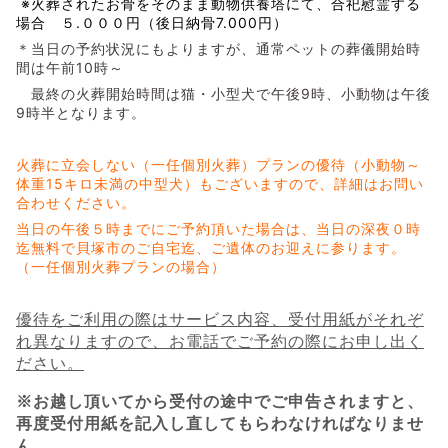
※火葬されたお骨をそのまま動物供養塔にて、合祀慰霊する
場合 ５.０００円（後日納骨7.000円）
＊当日の予約状況にもよりますが、通常ペットの葬儀開始時
間は午前10時～
最終の火葬開始時間は猫・小型犬で午後9時、小動物は午後
9時半となります。
火葬に立会しない（一任個別火葬）プランの優待（小動物～
体重15キロ未満の中型犬）もございますので、詳細はお問い
合わせください。
当日の午後５時までにご予約頂いた場合は、当日の深夜０時
迄無料で貝塚市のご自宅迄、ご遺体のお迎えに参ります。
（一任個別火葬プランの場合）
優待をご利用の際はサービス内容、受付用紙がそれぞ
れ異なりますので、お電話でご予約の際にお申し出く
ださい。
※お越し頂いてから受付の途中でご申告されますと、
再度受付用紙を記入し直してもらわなければなりませ
ん。