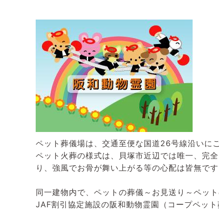
ペット葬儀場は、交通至便な国道26号線沿いに
ペット火葬の様式は、貝塚市近辺では唯一、完全
り、強風でお骨が舞い上がる等の心配は皆無です
同一建物内で、ペットの葬儀～お見送り～ペット
JAF割引協定施設の阪和動物霊園（コープペット