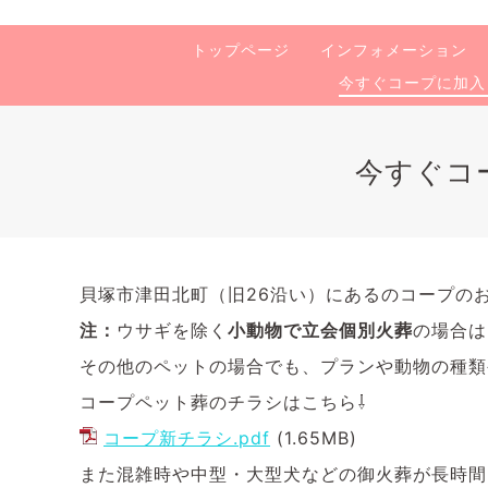
トップページ
インフォメーション
今すぐコープに加入
今すぐコ
貝塚市津田北町（旧26沿い）にあるのコープの
注：
ウサギを除く
小動物で立会個別火葬
の場合は
その他のペットの場合でも、プランや動物の種類
コープペット葬のチラシはこちら⇩
コープ新チラシ.pdf
(1.65MB)
また混雑時や中型・大型犬などの御火葬が長時間