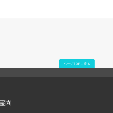
。
ページTOPに戻る
霊園
.