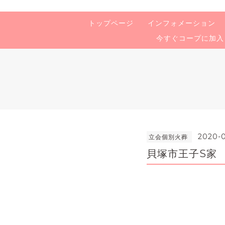
トップページ
インフォメーション
今すぐコープに加入
2020-0
立会個別火葬
貝塚市王子S家