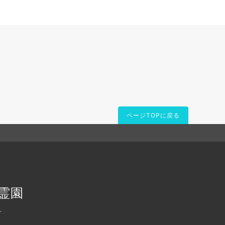
ページTOPに戻る
霊園
.