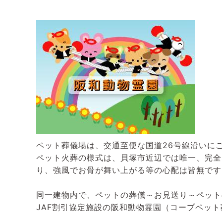
ペット葬儀場は、交通至便な国道26号線沿いに
ペット火葬の様式は、貝塚市近辺では唯一、完全
り、強風でお骨が舞い上がる等の心配は皆無です
同一建物内で、ペットの葬儀～お見送り～ペット
JAF割引協定施設の阪和動物霊園（コープペット